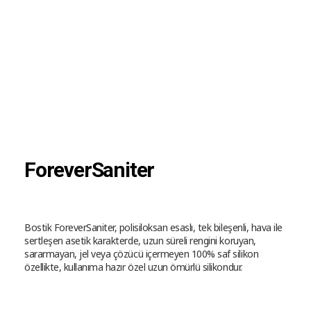
ForeverSaniter
Bostik ForeverSaniter, polisiloksan esaslı, tek bileşenli, hava ile
sertleşen asetik karakterde, uzun süreli rengini koruyan,
sararmayan, jel veya çözücü içermeyen 100% saf silikon
özellikte, kullanıma hazır özel uzun ömürlü silikondur.