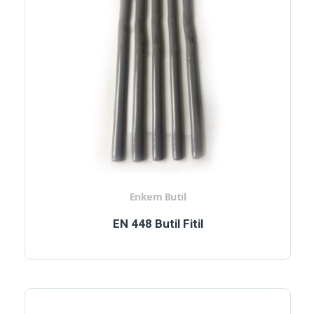
Enkem Butil
EN 448 Butil Fitil