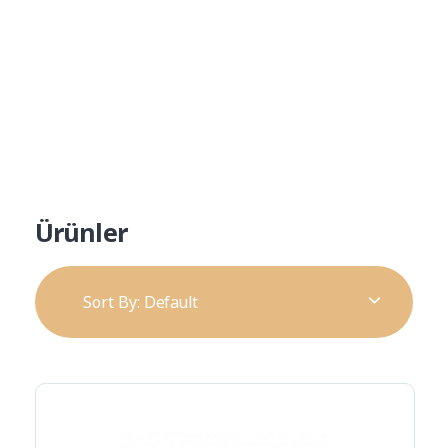
Ürün Kataloğu
Alp Teknik Yapı
Yalıtım ve Cephe Malzemeleri
Ürünler
Sort By:
Default