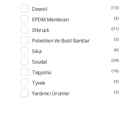
(13)
Dowsil
(3)
EPDM Membran
(31)
Illbruck
(5)
Polietilen Ve Butil Bantlar
(6)
Sika
(59)
Soudal
(16)
Taşyünü
(5)
Tyvek
(2)
Yardımcı Ürünler