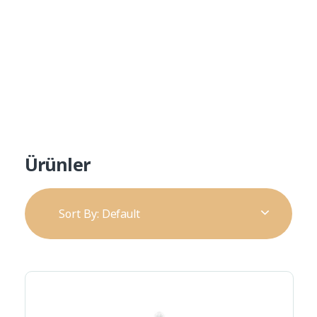
Ürün Kataloğu
Alp Teknik Yapı
Yalıtım ve Cephe Malzemeleri
Ürünler
Sort By:
Default