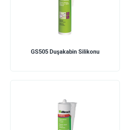
GS505 Duşakabin Silikonu