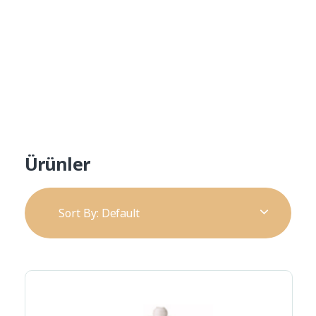
Ürün Kataloğu
Alp Teknik Yapı
Yalıtım ve Cephe Malzemeleri
Ürünler
Sort By:
Default