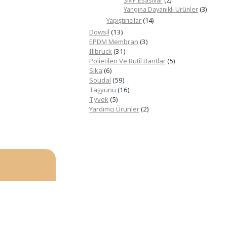
SMP Esaslılar
(2)
Yangına Dayanıklı Ürünler
(3)
Yapıştırıcılar
(14)
Dowsil
(13)
EPDM Membran
(3)
Illbruck
(31)
Polietilen Ve Butil Bantlar
(5)
Sika
(6)
Soudal
(59)
Taşyünü
(16)
Tyvek
(5)
Yardımcı Ürünler
(2)