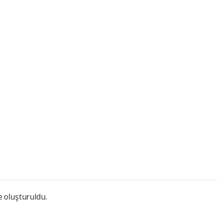
Markalar
İle
Bostik
Tyvek
Soudal
021
EPDM Membran
Dowsil
inf
Enkem
Tremco
Sika
e oluşturuldu.