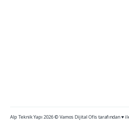
Alp Teknik Yapı
Yalıtım ve Cephe Malzemeleri
Alp Teknik Yapı 2026 © Vamos Dijital Ofis tarafından ♥ il