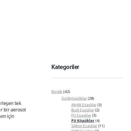
+90 216 383 01 51
info@alpteknikyapi.com
Kategoriler
open
Bostik
(42)
Sızdırmazlıklar
(28)
rleşen tek
Akrilik Esaslılar
(3)
r bir aerosol
Butil Esaslılar
(2)
PU Esaslılar
(3)
ım için
PU Köpükler
(4)
Silikon Esaslılar
(11)