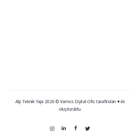
Bostik
İletişim
Tyvek
0216 383 01 51
–
0216 305
EPDM Membran
06 04
info@alpteknikyapi.com
Enkem
Adres
Zümrütevler Mah. Elifce Sok. No:5 Maltepe-İstanbul
Alp Teknik Yapı 2026 © Vamos Dijital Ofis tarafından ♥ ile
oluşturuldu.