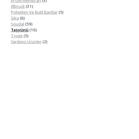
EPDM Membran
(3)
Illbruck
(31)
Polietilen Ve Butil Bantlar
(5)
Sika
(6)
Soudal
(59)
Taşyünü
(16)
Tyvek
(5)
Yardımcı Ürünler
(2)
Güncel Fiyat Listesi
Tedariğini sağladığımız ürünlerin fiyat listesini
edinmek için lütfen bizimle iletişim kurunuz ya
da aşağıdaki kutucuğu doldurunuz.
Telefon Numarası