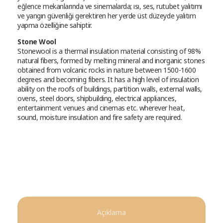
eğlence mekanlarında ve sinemalarda; ısı, ses, rutubet yalıtımı
ve yangın güvenliği gerektiren her yerde üst düzeyde yalıtım
yapma özelliğine sahiptir.
Stone Wool
Stonewool is a thermal insulation material consisting of 98%
natural fibers, formed by melting mineral and inorganic stones
obtained from volcanic rocks in nature between 1500-1600
degrees and becoming fibers. It has a high level of insulation
ability on the roofs of buildings, partition walls, external walls,
ovens, steel doors, shipbuilding, electrical appliances,
entertainment venues and cinemas etc. wherever heat,
sound, moisture insulation and fire safety are required.
Açıklama