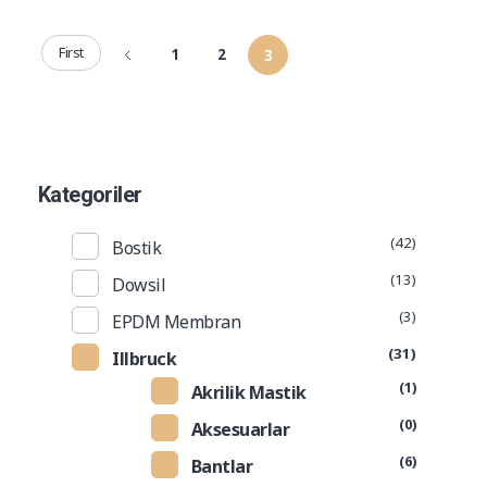
First
1
2
3
Kategoriler
(42)
Bostik
(13)
Dowsil
(3)
EPDM Membran
(31)
Illbruck
(1)
Akrilik Mastik
(0)
Aksesuarlar
(6)
Bantlar