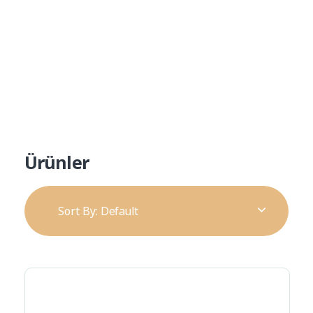
Ürün Kataloğu
Alp Teknik Yapı
Yalıtım ve Cephe Malzemeleri
Ürünler
Sort By:
Default