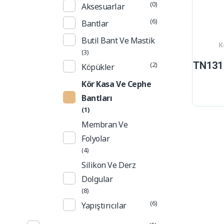
(0)
Aksesuarlar
(6)
Bantlar
Butil Bant Ve Mastik
K
(3)
TN131 
(2)
Köpükler
Kör Kasa Ve Cephe
Bantları
(1)
Membran Ve
Folyolar
(4)
Silikon Ve Derz
Dolgular
(8)
(6)
Yapıştırıcılar