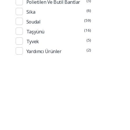
(5)
Polietilen Ve Butil Bantlar
(6)
Sika
(59)
Soudal
(16)
Taşyünü
(5)
Tyvek
(2)
Yardımcı Ürünler
Güncel Fiyat L