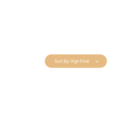
+90 216 383 01 51
info@alpteknikyapi.com
Sort By:
High Price