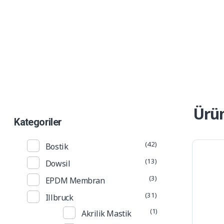
Ürün Kataloğu
Alp Teknik Yapı
Yalıtım ve Cephe Malzemeleri
Ürün
Kategoriler
(42)
Bostik
(13)
Dowsil
(3)
EPDM Membran
(31)
Illbruck
(1)
Akrilik Mastik