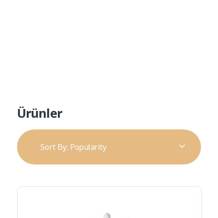
Ürün Kataloğu
Alp Teknik Yapı
Yalıtım ve Cephe Malzemeleri
Ürünler
Sort By:
Popularity