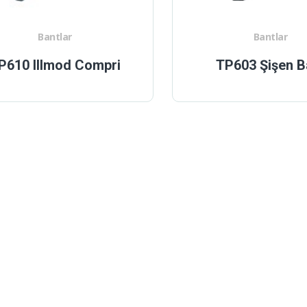
Bantlar
Bantlar
P610 Illmod Compri
TP603 Şişen B
istesi