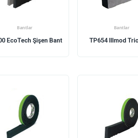
Bantlar
Bantlar
0 EcoTech Şişen Bant
TP654 Illmod Tri