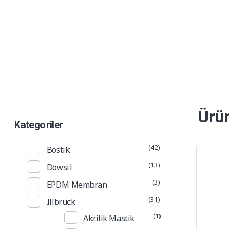
Ürün Kataloğu
Alp Teknik Yapı
Yalıtım ve Cephe Malzemeleri
Ürün
Kategoriler
(42)
Bostik
(13)
Dowsil
(3)
EPDM Membran
(31)
Illbruck
(1)
Akrilik Mastik