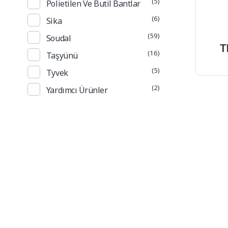
(5)
Polietilen Ve Butil Bantlar
(6)
Sika
(59)
Soudal
T
(16)
Taşyünü
(5)
Tyvek
(2)
Yardımcı Ürünler
Güncel Fiyat L