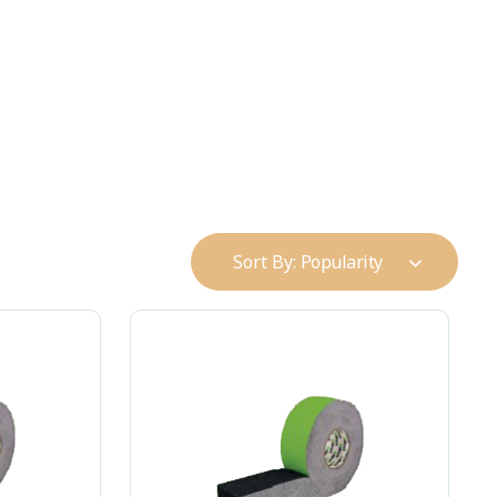
+90 216 383 01 51
info@alpteknikyapi.com
Sort By:
Popularity