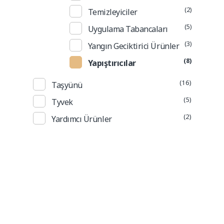
(2)
Temizleyiciler
(5)
Uygulama Tabancaları
(3)
Yangın Geciktirici Ürünler
(8)
Yapıştırıcılar
(16)
Taşyünü
(5)
Tyvek
(2)
Yardımcı Ürünler
Güncel Fiyat Listesi
Tedariğini sağladığımız ürünlerin fiyat listesini