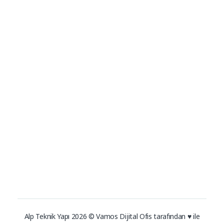
Dowsil
Alp Teknik Yapı
Yalıtım ve Cephe Malzemeleri
Tremco
Sika
Bostik
İletişim
Tyvek
0216 383 01 51
–
0216 305
EPDM Membran
06 04
info@alpteknikyapi.com
Enkem
Adres
Zümrütevler Mah. Elifce Sok. No:5 Maltepe-İstanbul
Alp Teknik Yapı 2026 © Vamos Dijital Ofis tarafından ♥ ile