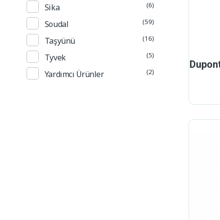
(6)
Sika
(59)
Soudal
(16)
Taşyünü
(5)
Tyvek
Dupont
(2)
Yardımcı Ürünler