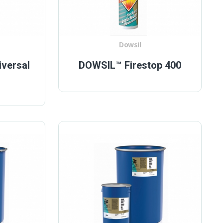
Dowsil
versal
DOWSIL™ Firestop 400