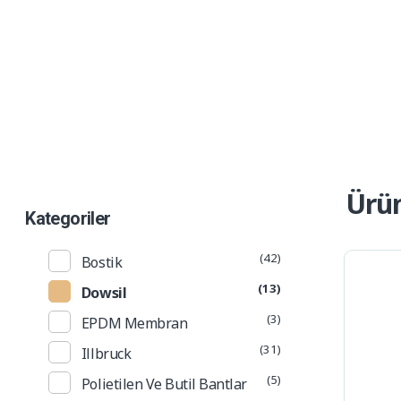
Ürün Kataloğu
Alp Teknik Yapı
Yalıtım ve Cephe Malzemeleri
Ürün
Kategoriler
(42)
Bostik
(13)
Dowsil
(3)
EPDM Membran
(31)
Illbruck
(5)
Polietilen Ve Butil Bantlar