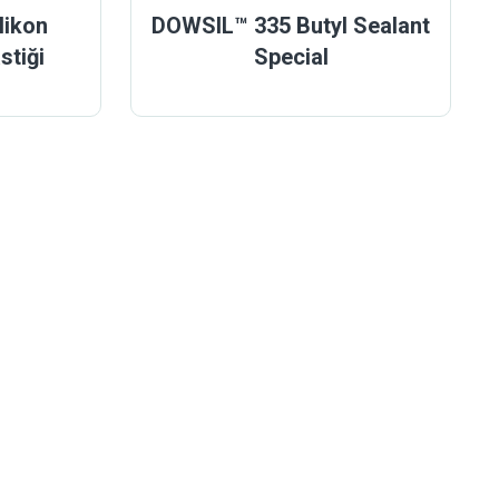
likon
DOWSIL™ 335 Butyl Sealant
stiği
Special