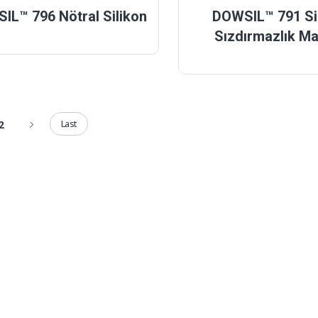
IL™ 796 Nötral Silikon
DOWSIL™ 791 Si
Sızdırmazlık Ma
Last
2
istesi