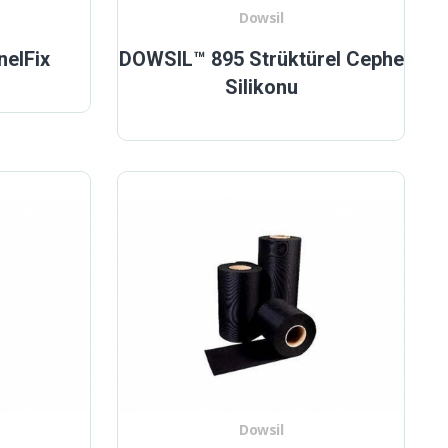
Dowsil
elFix
DOWSIL™ 895 Strüktürel Cephe
Silikonu
Dowsil