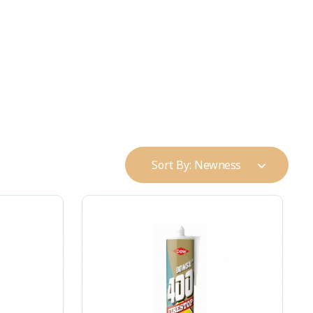
+90 216 383 01 51
info@alpteknikyapi.com
Sort By:
Newness