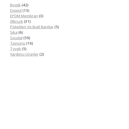
Bostik
(42)
Dowsil
(13)
EPDM Membran
(3)
Illbruck
(31)
Polietilen Ve Butil Bantlar
(5)
Sika
(6)
Soudal
(59)
Taşyünü
(16)
Tyvek
(5)
Yardımcı Ürünler
(2)
Güncel Fiyat Listesi
Tedariğini sağladığımız ürünlerin fiyat listesini
edinmek için lütfen bizimle iletişim kurunuz ya
da aşağıdaki kutucuğu doldurunuz.