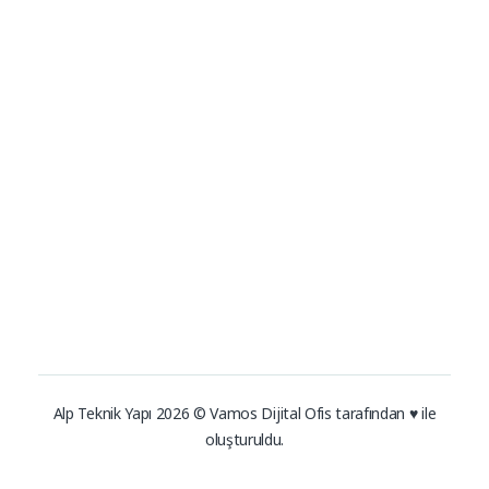
Sika
Bostik
İletişim
Tyvek
0216 383 01 51
–
0216 305
EPDM Membran
06 04
info@alpteknikyapi.com
Enkem
Adres
Zümrütevler Mah. Elifce Sok. No:5 Maltepe-İstanbul
Alp Teknik Yapı 2026 © Vamos Dijital Ofis tarafından ♥ ile
oluşturuldu.