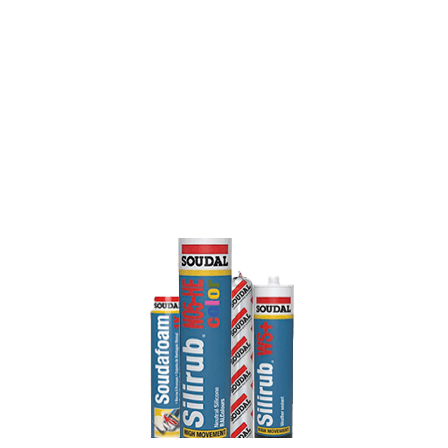
malzemeleri
Home
Sızdırmazlık malzemeleri