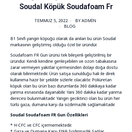
Soudal Köpük Soudafoam Fr
TEMMUZ 5, 2022
BY
ADMIN
BLOG
B1 Sınıfı yangın köpüğü olarak da anılan bu ürün Soudal
markasının geliştirmiş olduğu özel bir üründür.
Soudafoam FR Gun ürünü tek bileşenli geliştirilmiş bir
üründür. Kendi kendine genleşebilen ve ozon tabakasına
zarar vermeyen yakıtlar içermesinden dolayı doğa dostu
olarak bilinmektedir. Ürün satışa sunulduğu hali ile direk
kullanıma hazır bir şekilde sizlerle olacaktır. Poliüretan
köpük olan bu ürün bazı durumlarda 360 dakikaya kadar
yanma esnasında dayanabilir. Yani 360 dakika kadar yanma
derecesi bulunmaktadır. Yangın geciktirici olan bu ürün her
türlü gaza, dumana karşı da sızdırmazlık sağlamaktadır.
Soudal Soudafoam FR Gun Özellikleri
* H-CFC ve CFC içermemektedir.
* Gaza ve Dumana Karşı Etkili Sızdırmazlık Sağlar.