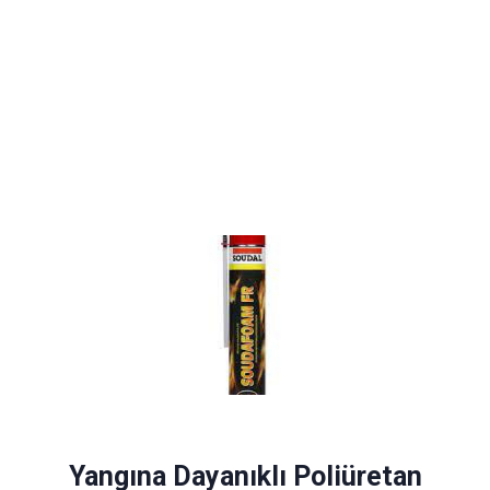
Ürün Kataloğu
Alp Teknik Yapı
Yalıtım ve Cephe Malzemeleri
Yangına Dayanıklı Poliüretan