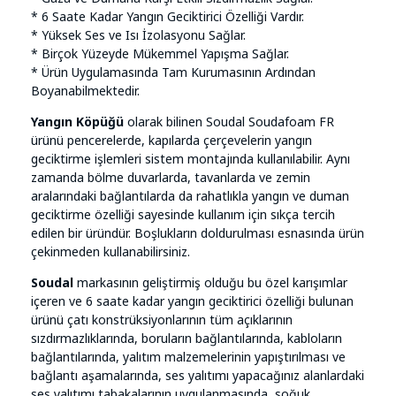
* 6 Saate Kadar Yangın Geciktirici Özelliği Vardır.
* Yüksek Ses ve Isı İzolasyonu Sağlar.
* Birçok Yüzeyde Mükemmel Yapışma Sağlar.
* Ürün Uygulamasında Tam Kurumasının Ardından
Boyanabilmektedir.
Yangın Köpüğü
olarak bilinen Soudal Soudafoam FR
ürünü pencerelerde, kapılarda çerçevelerin yangın
geciktirme işlemleri sistem montajında kullanılabilir. Aynı
zamanda bölme duvarlarda, tavanlarda ve zemin
aralarındaki bağlantılarda da rahatlıkla yangın ve duman
geciktirme özelliği sayesinde kullanım için sıkça tercih
edilen bir üründür. Boşlukların doldurulması esnasında ürün
çekinmeden kullanabilirsiniz.
Soudal
markasının geliştirmiş olduğu bu özel karışımlar
içeren ve 6 saate kadar yangın geciktirici özelliği bulunan
ürünü çatı konstrüksiyonlarının tüm açıklarının
sızdırmazlıklarında, boruların bağlantılarında, kabloların
bağlantılarında, yalıtım malzemelerinin yapıştırılması ve
bağlantı aşamalarında, ses yalıtımı yapacağınız alanlardaki
ses yalıtımı tabakalarının uygulanmasında, soğuk